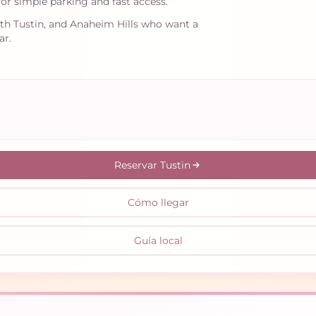
or simple parking and fast access.
orth Tustin, and Anaheim Hills who want a
ar.
Reservar Tustin
Cómo llegar
Guía local