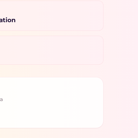
ation
ra