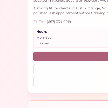
Located in Packers Square on Newport Ave f
A strong fit for clients in Tustin, Orange, N
polished lash appointment without driving f
Text (657) 334-9919
Hours
Mon–Sat
Sunday