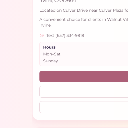
Irvine, CA 92604
Located on Culver Drive near Culver Plaza f
A convenient choice for clients in Walnut Vi
Irvine.
Text (657) 334-9919
Hours
Mon–Sat
Sunday