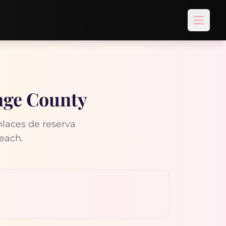
Open 
ange County
laces de reserva
Beach.